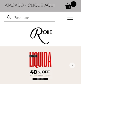
ATACADO - CLIQUE AQUI