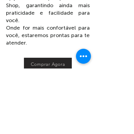
Shop, garantindo ainda mais
praticidade e facilidade para
você.
Onde for mais confortável para
você, estaremos prontas para te
atender.
Comprar Agora
INSTITUCIONAL
Politica de Privacidade
Quem Somos
Trocas e Devoluções
Nossa Loja
Entregas
Atacado
Pagamentos
CENTRAL DE RELACIONAMENTO