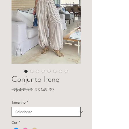
Conjunto Irene
Preço
Preço
 R$ 482,79 
R$ 149,99
normal
promocional
Tamanho
*
Cor
*