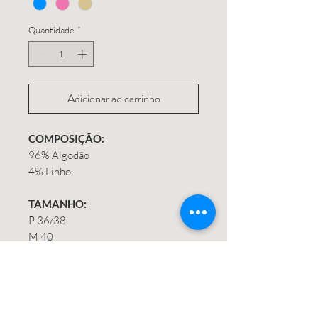
Quantidade
*
Adicionar ao carrinho
COMPOSIÇÃO:
96% Algodão
4% Linho
TAMANHO:
P 36/38
M 40
G 42